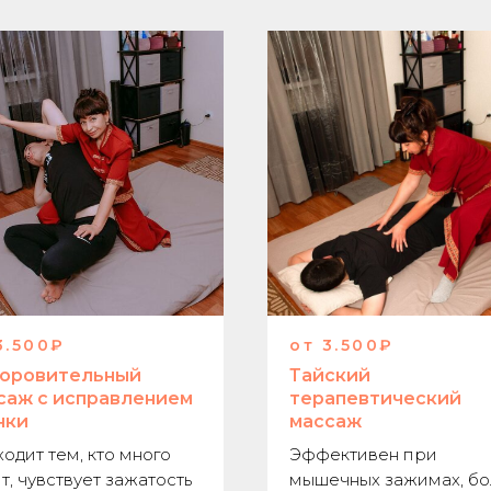
3.500₽
от 3.500₽
оровительный
Тайский
саж с исправлением
терапевтический
нки
массаж
одит тем, кто много
Эффективен при
т, чувствует зажатость
мышечных зажимах, бо