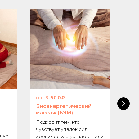
от 3.500₽
от 
Биоэнергетический
Oil
массаж (БЭМ)
Иде
Подходит тем, кто
уст
чувствует упадок сил,
эмо
лях
хроническую усталость или
пер