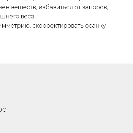
ен веществ, избавиться от запоров,
ишнего веса
имметрию, скорректировать осанку
?
ос