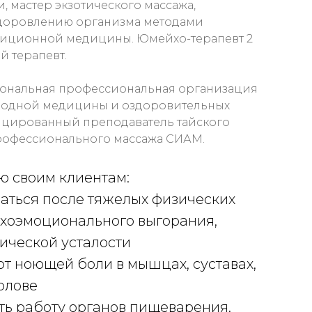
, мастер экзотического массажа,
здоровлению организма методами
диционной медицины. Юмейхо-терапевт 2
й терапевт.
ональная профессиональная организация
родной медицины и оздоровительных
ицированный преподаватель тайского
рофессионального массажа СИАМ.
аю своим клиентам:
аться после тяжелых физических
ихоэмоционального выгорания,
нической усталости
от ноющей боли в мышцах, суставах,
голове
ть работу органов пищеварения,