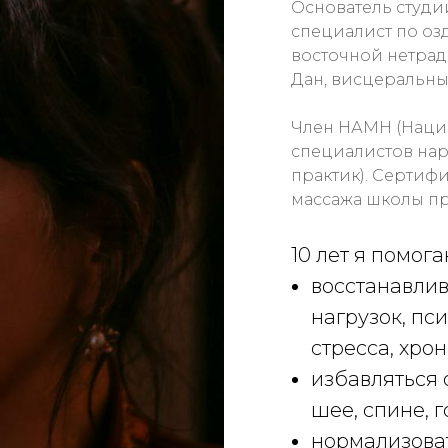
Основатель студии
специалист по о
восточной нетра
Дан, висцеральны
Член НАМН (Наци
специалистов на
практик). Сертиф
массажа школы п
10 лет я помог
восстанавлив
нагрузок, пс
стресса, хро
избавляться 
шее, спине, 
нормализова