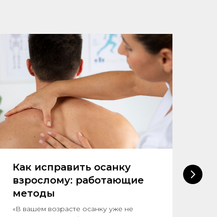
Как исправить осанку
Ю
взрослому: работающие
т
методы
Ра
вы
«В вашем возрасте осанку уже не
ра