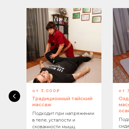
от 3.000₽
от 
Традиционный тайский
Озд
ия
массаж
мас
оса
Подходит при напряжении
Подх
в теле, усталости и
сиди
скованности мышц.