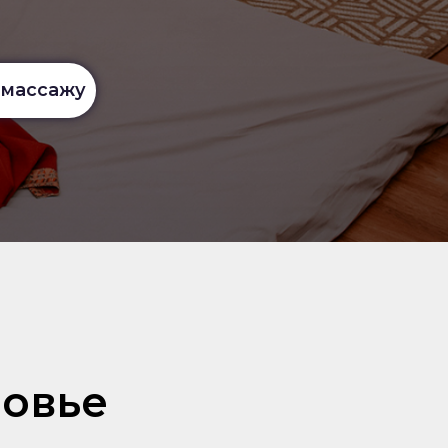
 массажу
ровье